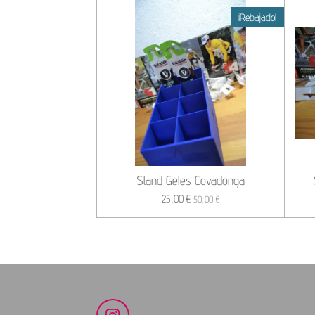
¡Rebajado!
Stand Geles Covadonga
25,00 €
50,00 €