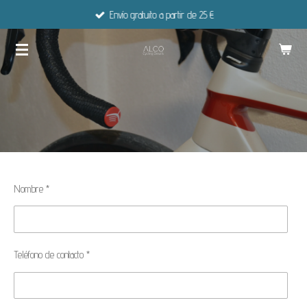
Envío gratuito a partir de 25 €
Ir
al
contenido
principal
Nombre *
Teléfono de contacto *